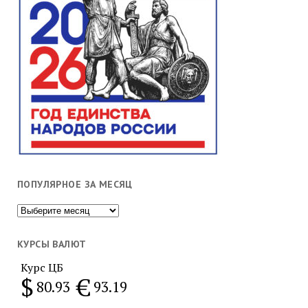
ПОПУЛЯРНОЕ ЗА МЕСЯЦ
Популярное
за
месяц
КУРСЫ ВАЛЮТ
Курс ЦБ
$
€
80.93
93.19