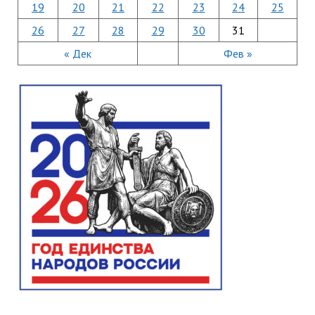
19
20
21
22
23
24
25
26
27
28
29
30
31
« Дек
Фев »