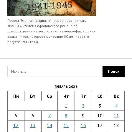
Проект "Это нужно живым" призван восполнить
знания жителей Сафоновского района об
освобождении нашего края от немецко-фашистских
захватчиков, которое произошло 80 лет назад, в
августе 1943 года.
ЯНВАРЬ 2026
Пн
Вт
Ср
Чт
Пт
Сб
Вс
1
2
3
4
5
6
7
8
9
10
11
12
13
14
15
16
17
18