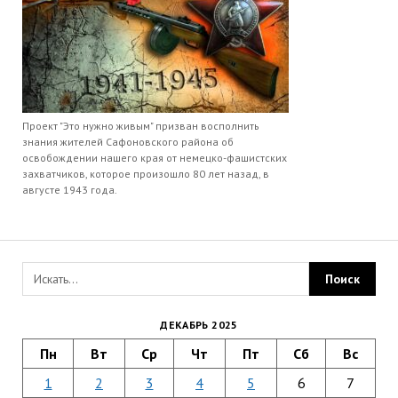
Проект "Это нужно живым" призван восполнить
знания жителей Сафоновского района об
освобождении нашего края от немецко-фашистских
захватчиков, которое произошло 80 лет назад, в
августе 1943 года.
ДЕКАБРЬ 2025
Пн
Вт
Ср
Чт
Пт
Сб
Вс
1
2
3
4
5
6
7