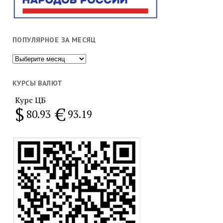
ПОПУЛЯРНОЕ ЗА МЕСЯЦ
Популярное
за
месяц
КУРСЫ ВАЛЮТ
Курс ЦБ
$
€
80.93
93.19