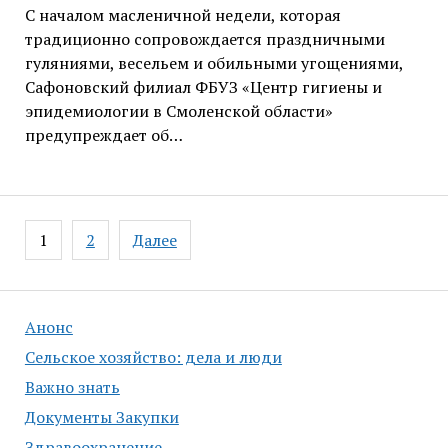
С началом масленичной недели, которая
традиционно сопровождается праздничными
гуляниями, весельем и обильными угощениями,
Сафоновский филиал ФБУЗ «Центр гигиены и
эпидемиологии в Смоленской области»
предупреждает об…
Навигация
1
2
Далее
по
записям
Анонс
Сельское хозяйство: дела и люди
Важно знать
Документы Закупки
Здравоохранение